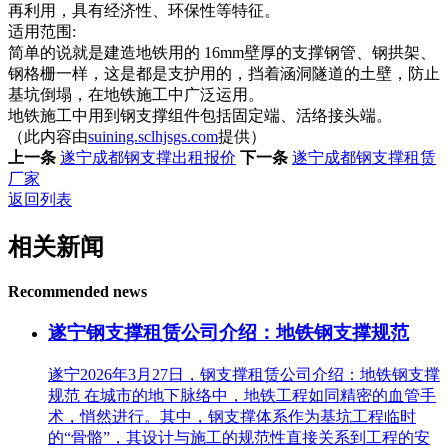
再利用，具有经济性、环保性等特征。
适用范围:
简单的说就是建造地铁用的 16mm壁厚的支撑钢管、钢拱架、
钢格栅一样，这是都是支护用的，挡着涵洞隧道的土壁，防止
基坑倒塌，在地铁施工中广泛运用。
地铁施工中用到钢支撑组件包括固定端、活络接头端。
（此内容由
suining.sclhjsgs.com
提供）
上一条
遂宁成都钢支撑出租报价
下一条
遂宁成都钢支撑租赁
厂家
返回列表
相关新闻
Recommended news
遂宁钢支撑租赁公司介绍：地铁钢支撑规范
遂宁2026年3月27日，钢支撑租赁公司介绍：地铁钢支撑
规范 在城市的地下脉络中，地铁工程如同精密的血管手
术，悄然进行。其中，钢支撑体系作为基坑工程临时
的“骨骼”，其设计与施工的规范性直接关系到工程的安