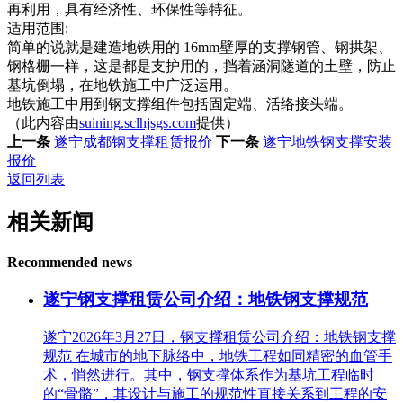
再利用，具有经济性、环保性等特征。
适用范围:
简单的说就是建造地铁用的 16mm壁厚的支撑钢管、钢拱架、
钢格栅一样，这是都是支护用的，挡着涵洞隧道的土壁，防止
基坑倒塌，在地铁施工中广泛运用。
地铁施工中用到钢支撑组件包括固定端、活络接头端。
（此内容由
suining.sclhjsgs.com
提供）
上一条
遂宁成都钢支撑租赁报价
下一条
遂宁地铁钢支撑安装
报价
返回列表
相关新闻
Recommended news
遂宁钢支撑租赁公司介绍：地铁钢支撑规范
遂宁2026年3月27日，钢支撑租赁公司介绍：地铁钢支撑
规范 在城市的地下脉络中，地铁工程如同精密的血管手
术，悄然进行。其中，钢支撑体系作为基坑工程临时
的“骨骼”，其设计与施工的规范性直接关系到工程的安